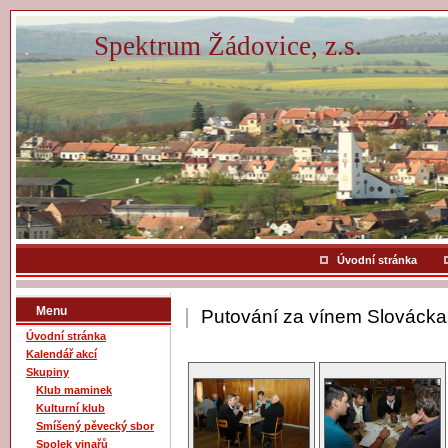
Spektrum Žádovice, z.s.
Úvodní stránka
Menu
Putování za vínem Slováck
Úvodní stránka
Kalendář akcí
Skupiny
Klub maminek
Kulturní klub
Smíšený pěvecký sbor
Spolek vinařů