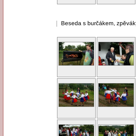
Beseda s burčákem, zpěvá