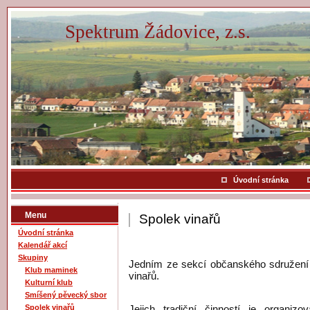
Spektrum Žádovice, z.s.
Úvodní stránka
Menu
Spolek vinařů
Úvodní stránka
Kalendář akcí
Skupiny
Jedním ze sekcí občanského sdružení 
Klub maminek
vinařů.
Kulturní klub
Smíšený pěvecký sbor
Spolek vinařů
Jejich tradiční činností je organiz