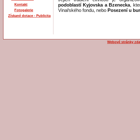
podoblastí Kyjovska a
Bzenecka
, kt
Kontakt
Vinařského fondu, nebo
Posezení u bu
Fotogalerie
Získané dotace - Publicita
Webové stránky zd