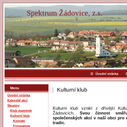
Spektrum Žádovice, z.s.
Úvodní stránka
Menu
Kulturní klub
Úvodní stránka
Kalendář akcí
Skupiny
Kulturní klub vznikl z dřívější Ku
Klub maminek
Žádovicích.
Svou činnost směřu
Kulturní klub
společenských akcí v naší obci pro 
Kontakt
tradic.
Fotogalerie