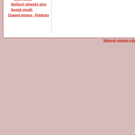
Smíšený pěvecký sbor
Spolek vinařů
Získané dotace - Publicita
Webové stránky zd