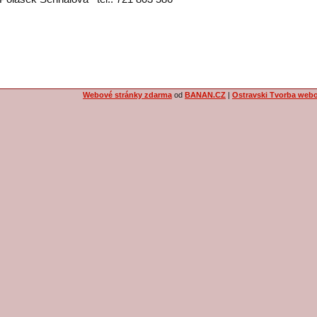
Webové stránky zdarma
od
BANAN.CZ
|
Ostravski Tvorba web