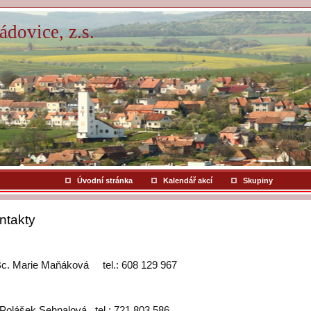
dovice, z.s.
Úvodní stránka
Kalendář akcí
Skupiny
ntakty
Marie Maňáková tel.: 608 129 967
Polášek Sehnalová tel.: 721 803 586