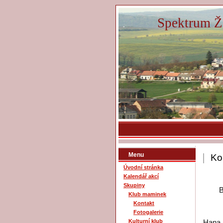
Spektrum Žá
Menu
Ko
Úvodní stránka
Kalendář akcí
Skupiny
Bc. 
Klub maminek
Kontakt
Fotogalerie
Kulturní klub
Hana 